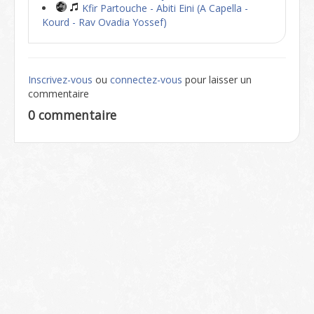
Kfir Partouche - Abiti Eini (A Capella -
Kourd - Rav Ovadia Yossef)
Inscrivez-vous
ou
connectez-vous
pour laisser un
commentaire
0 commentaire