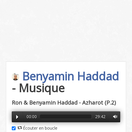
Benyamin Haddad
- Musique
Ron & Benyamin Haddad - Azharot (P.2)
00:00
29:42
Écouter en boucle