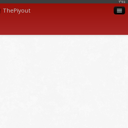
בּס"ד
ThePiyout
Artistes
Catégories
Albums
Livres
Piyoutim
Inscription
Connexion