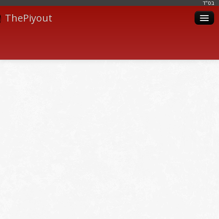
בּס"ד
ThePiyout
Artistes
Catégories
Albums
Livres
Piyoutim
Inscription
Connexion