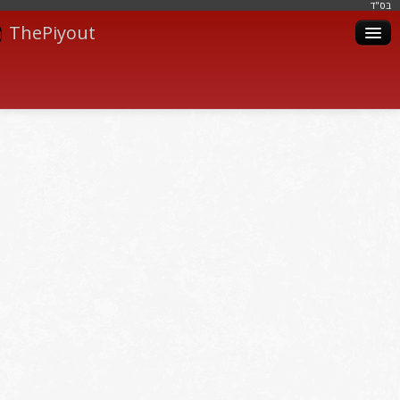
בּס"ד
ThePiyout
Artistes
Catégories
Albums
Livres
Piyoutim
Inscription
Connexion