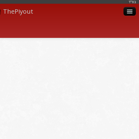
בּס"ד
ThePiyout
Artistes
Catégories
Albums
Livres
Piyoutim
Inscription
Connexion