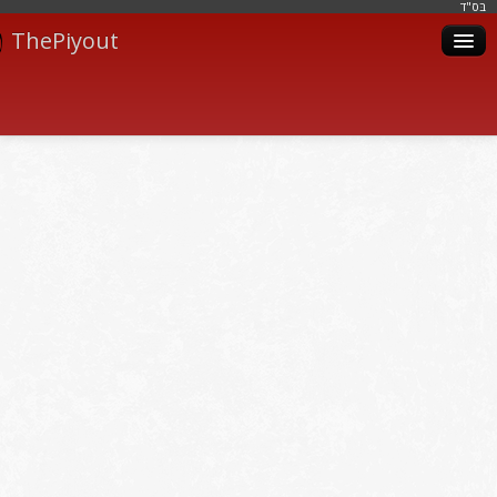
בּס"ד
ThePiyout
Artistes
Catégories
Albums
Livres
Piyoutim
Inscription
Connexion