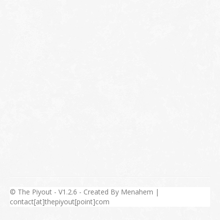
© The Piyout - V1.2.6 - Created By Menahem |
contact[at]thepiyout[point]com