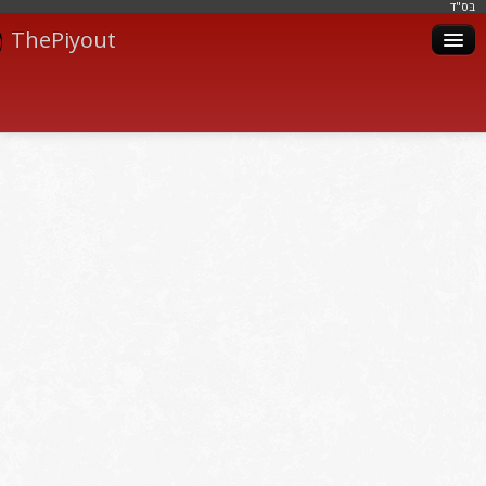
בּס"ד
ThePiyout
Artistes
Catégories
Albums
Livres
Piyoutim
Inscription
Connexion