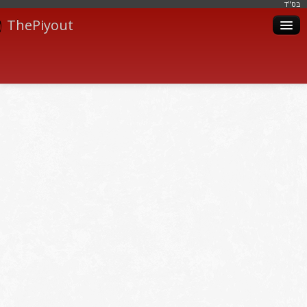
בּס"ד
ThePiyout
Artistes
Catégories
Albums
Livres
Piyoutim
Inscription
Connexion