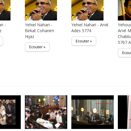
ri -
Yehiel Nahari -
Yehiel Nahari - Arvit
Yehoud
z
Birkat Cohanim
Ades 5774
Arvit 
Hijaz
Chabba
Ecouter »
5767 
Ecouter »
Ecou