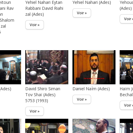
eitoun
Yehiel Nahari Eytan
Yehiel Nahari (Ades)
Yehoud
ani Rav
Rabbani David Riahi
(Ades)
Voir »
an
zal (Ades)
Voir 
Shalom
Voir »
 zal
6
(Ades)
David Shiro Siman
Daniel NaÏm (Ades)
Haïm J
Tov Shaï (Ades)
Bechal
Voir »
5753 (1993)
Voir 
Voir »