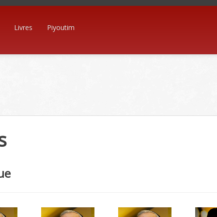
Livres
Piyoutim
s
ue