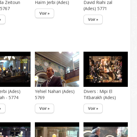
a Zeitoun
Haïm Jerbi (Ades)
David Riahi zal
 5767
(Ades) 5771
Voir »
»
Voir »
erbi (Ades)
Yehiel Nahari (Ades)
Divers : Mipi El
ah - 5774
5769
Titbarakh (Ades)
»
Voir »
Voir »