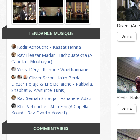
Divers (Ade
TENDANCE MUSIQUE
Voir »
Kadir Achouche - Kassat Hanna
Rav Eleazar Madar - Bichouatekha (A
Capella - Mouhayar)
Yossi Déry - Richone Waethannane
Olivier Seror, Haïm Berda,
Eliezer Hejaje & Eric Bellaïche - Kabbalat
Shabbat & Arvit (rite Tunis)
Yehiel Naha
Rav Semah Smadja - Ashahere Adati
Kfir Partouche - Abiti Eini (A Capella -
Voir »
Kourd - Rav Ovadia Yossef)
COMMENTAIRES