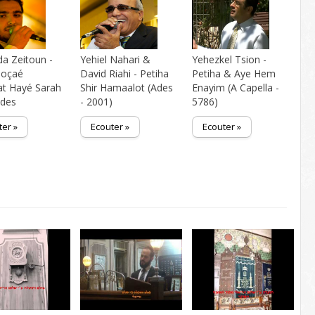
a Zeitoun -
Yehiel Nahari &
Yehezkel Tsion -
Moçaé
David Riahi - Petiha
Petiha & Aye Hem
t Hayé Sarah
Shir Hamaalot (Ades
Enayim (A Capella -
Ades
- 2001)
5786)
ter »
Ecouter »
Ecouter »