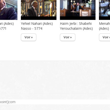
ri (Ades)
Yehiel Nahari (Ades)
Haïm Jerbi : Shabehi
Menah
5771
Nasso - 5774
Yerouchalaïm (Ades)
(Ades)
Voir »
Voir »
Voir 
[point]com