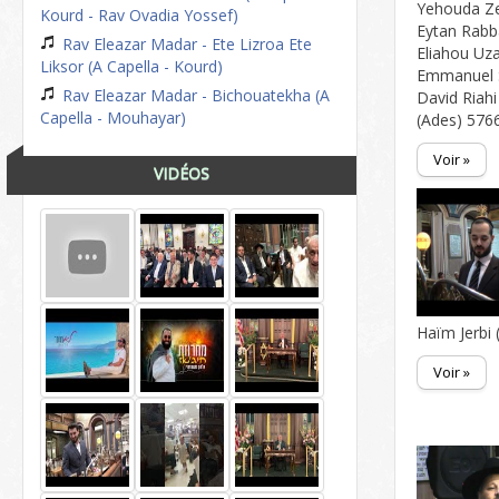
Yehouda Z
Kourd - Rav Ovadia Yossef)
Eytan Rabb
Rav Eleazar Madar - Ete Lizroa Ete
Eliahou Uz
Liksor (A Capella - Kourd)
Emmanuel 
Rav Eleazar Madar - Bichouatekha (A
David Riahi
Capella - Mouhayar)
(Ades) 576
Voir »
VIDÉOS
Haïm Jerbi 
Voir »