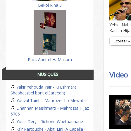
Bekol Rina 3
Yehiel Naha
Kadish Hija
Ecouter »
Pack Abet el HaMakam
Video
MUSIQUES
Yakir Yehouda Yair - Ki Eshmera
Shabbat (bel bont el3areedh)
Youval Taieb - Mahrozet Lo Mewater
Elhannan Meishmarti - Mahrozet Hijaz
5786
Yossi Déry - Richone Waethannane
Kfir Partouche - Abiti Eini (A Capella -