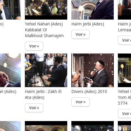
s)
Yehiel Nahari (Ades)
Haïm Jerbi (Ades)
Haïm J
Kabbalat Ol
Lemaa
Voir »
Malkhout Shamayim
Voir 
Voir »
ri (Ades)
Haïm Jerbi : Zakh El
Divers (Ades) 2010
Yehiel
Ata (Ades)
Yom A
Voir »
5774
Voir »
Voir 