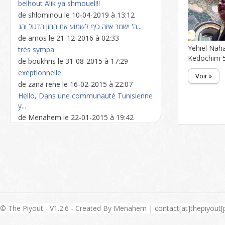
belhout Alik ya shmouel!!!
de shlominou le 10-04-2019 à 13:12
ה' ישמר איזה כיף לשמוע את החזן הדגול והג...
de amos le 21-12-2016 à 02:33
Yehiel Naha
très sympa
Kedochim 
de boukhris le 31-08-2015 à 17:29
exeptionnelle
Voir »
de zana rene le 16-02-2015 à 22:07
Hello, Dans une communauté Tunisienne
y...
de Menahem le 22-01-2015 à 19:42
© The Piyout - V1.2.6 - Created By Menahem | contact[at]thepiyout