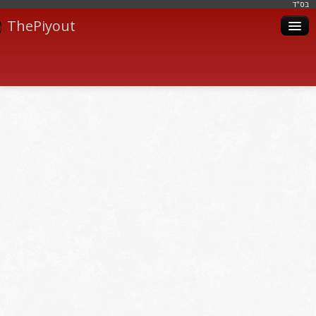
בּס"ד
ThePiyout
Artistes
Catégories
Albums
Livres
Piyoutim
Inscription
Connexion