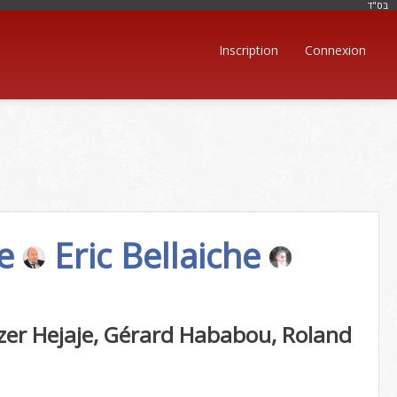
בּס"ד
Inscription
Connexion
je
Eric Bellaiche
ezer Hejaje, Gérard Hababou, Roland