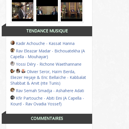
TENDANCE MUSIQUE
Kadir Achouche - Kassat Hanna
Rav Eleazar Madar - Bichouatekha (A
Capella - Mouhayar)
Yossi Déry - Richone Waethannane
Olivier Seror, Haïm Berda,
Eliezer Hejaje & Eric Bellaïche - Kabbalat
Shabbat & Arvit (rite Tunis)
Rav Semah Smadja - Ashahere Adati
Kfir Partouche - Abiti Eini (A Capella -
Kourd - Rav Ovadia Yossef)
COMMENTAIRES