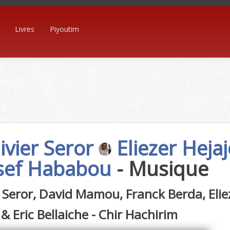
Livres
Piyoutim
ivier Seror
Eliezer Heja
sef Hababou
- Musique
r Seror, David Mamou, Franck Berda, Eli
& Eric Bellaiche - Chir Hachirim