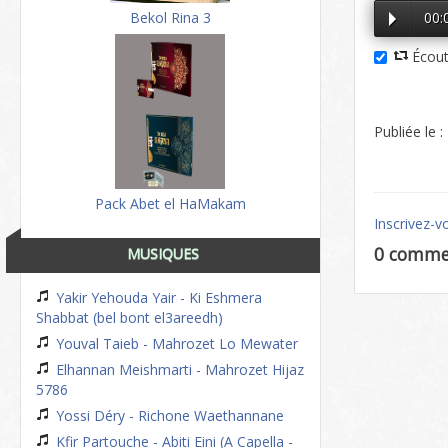
Bekol Rina 3
00:
Écout
Publiée le 
Pack Abet el HaMakam
Inscrivez-v
0 comme
MUSIQUES
Yakir Yehouda Yair - Ki Eshmera
Shabbat (bel bont el3areedh)
Youval Taieb - Mahrozet Lo Mewater
Elhannan Meishmarti - Mahrozet Hijaz
5786
Yossi Déry - Richone Waethannane
Kfir Partouche - Abiti Eini (A Capella -