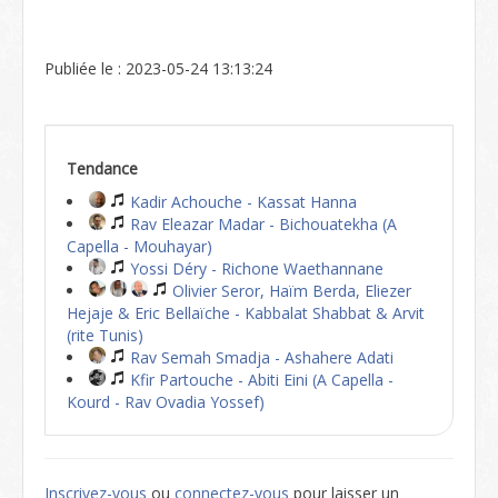
Publiée le : 2023-05-24 13:13:24
Tendance
Kadir Achouche - Kassat Hanna
Rav Eleazar Madar - Bichouatekha (A
Capella - Mouhayar)
Yossi Déry - Richone Waethannane
Olivier Seror, Haïm Berda, Eliezer
Hejaje & Eric Bellaïche - Kabbalat Shabbat & Arvit
(rite Tunis)
Rav Semah Smadja - Ashahere Adati
Kfir Partouche - Abiti Eini (A Capella -
Kourd - Rav Ovadia Yossef)
Inscrivez-vous
ou
connectez-vous
pour laisser un