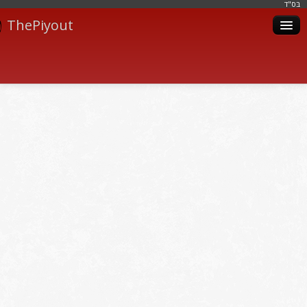
בּס"ד
ThePiyout
Artistes
Catégories
Albums
Livres
Piyoutim
Inscription
Connexion