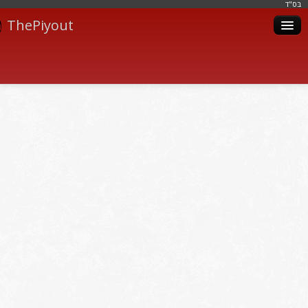
בּס"ד
ThePiyout
Artistes
Catégories
Albums
Livres
Piyoutim
Inscription
Connexion