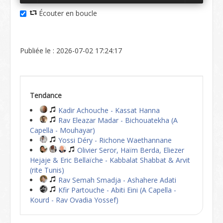
Écouter en boucle
Publiée le : 2026-07-02 17:24:17
Tendance
Kadir Achouche - Kassat Hanna
Rav Eleazar Madar - Bichouatekha (A
Capella - Mouhayar)
Yossi Déry - Richone Waethannane
Olivier Seror, Haïm Berda, Eliezer
Hejaje & Eric Bellaïche - Kabbalat Shabbat & Arvit
(rite Tunis)
Rav Semah Smadja - Ashahere Adati
Kfir Partouche - Abiti Eini (A Capella -
Kourd - Rav Ovadia Yossef)