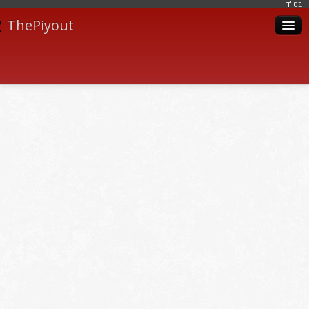
בּס"ד
ThePiyout
Artistes
Catégories
Albums
Livres
Piyoutim
Inscription
Connexion