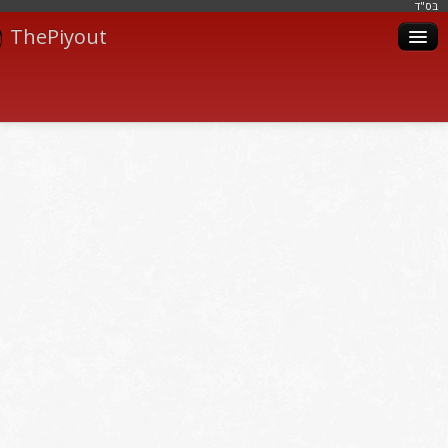
בּס"ד
ThePiyout
Artistes
Catégories
Albums
Livres
Piyoutim
Inscription
Connexion