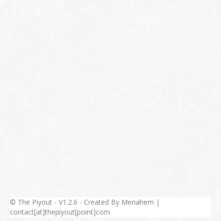
© The Piyout - V1.2.6 - Created By Menahem |
contact[at]thepiyout[point]com