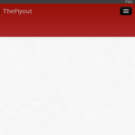
בּס"ד
ThePiyout
Artistes
Catégories
Albums
Livres
Piyoutim
Inscription
Connexion